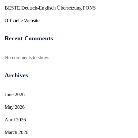
BESTE Deutsch-Englisch Übersetzung PONS
Offizielle Website
Recent Comments
No comments to show.
Archives
June 2026
May 2026
April 2026
March 2026