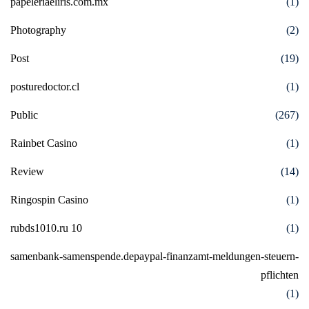
papeleriaeliris.com.mx
(1)
Photography
(2)
Post
(19)
posturedoctor.cl
(1)
Public
(267)
Rainbet Casino
(1)
Review
(14)
Ringospin Casino
(1)
rubds1010.ru 10
(1)
samenbank-samenspende.depaypal-finanzamt-meldungen-steuern-
pflichten
(1)