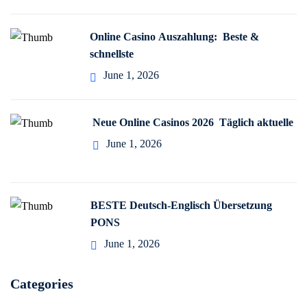
Online Casino Auszahlung: ️ Beste &
schnellste
June 1, 2026
Neue Online Casinos 2026 ️ Täglich aktuelle
June 1, 2026
BESTE Deutsch-Englisch Übersetzung
PONS
June 1, 2026
Categories