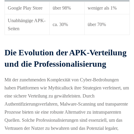
(ABG)
onitoring
Google Play Store
über 98%
weniger als 1%
Central
xtracorporeal
line
embrane
Unabhängige APK-
ca. 30%
über 70%
insertion
xygenation
Seiten
Training
ECMO)
Die Evolution der APK-Verteilung
Semin
Webin
und die Professionalisierung
o
ars &
ars
Confe
Click
rence
Mit der zunehmenden Komplexität von Cyber-Bedrohungen
here to
ute
s
haben Plattformen wie Mythicalluck ihre Strategien verfeinert, um
view
ditation
eine sichere Verteilung zu gewährleisten. Durch
Webinar
Cardiac
her
Authentifizierungsverfahren, Malware-Scanning und transparente
Videos.
Critical
ditation
Prozesse bieten sie eine robuste Alternative zu intransparenten
care
Resou
Quellen. Solche Professionalisierungen sind essenziell, um das
Conference
rces
l
2025
Vertrauen der Nutzer zu bewahren und das Potenzial legaler,