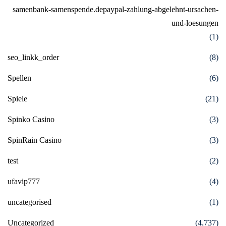
samenbank-samenspende.depaypal-zahlung-abgelehnt-ursachen-
und-loesungen
(1)
seo_linkk_order
(8)
Spellen
(6)
Spiele
(21)
Spinko Casino
(3)
SpinRain Casino
(3)
test
(2)
ufavip777
(4)
uncategorised
(1)
Uncategorized
(4,737)