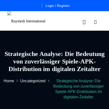
Login / Register
n
Other
Certificate
Cours
in
Strategische Analyse: Die Bedeutung
a
es
Essential
von zuverlässiger Spiele-APK-
Pulmo
Critical
Certificate
Distribution im digitalen Zeitalter
Care
in
Essential
Certificate
Home
Uncategorized
Strategische Analyse: Die
Neuro
ficate
in
Bedeutung von zuverlässiger
Critical
Advanced
Spiele-APK-Distribution im
Care
tial
Pulmo
digitalen Zeitalter
ing
Critical
Certificate
al
Care
in