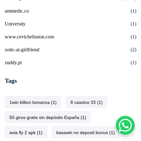
unimedic.co
(1)
University
(1)
www.cevichefusion.com
(1)
xotic-ai-girlfriend
(2)
zuddy.pt
(1)
Tags
1win billion bonanza
(1)
8 cassino 33
(1)
50 giros gratis sin depósito España
(1)
avia fly 2 apk
(1)
basswin no deposit bonus
(1)