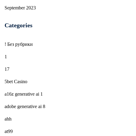
September 2023
Categories
! Без рубрики
1
17
5bet Casino
a16z generative ai 1
adobe generative ai 8
ahh
at99