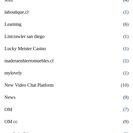
laboutique.cl
(1)
Learning
(6)
Listcrawler san diego
(1)
Lucky Meister Casino
(1)
maderaenhierromuebles.cl
(1)
mylovely
(1)
New Video Chat Platform
(10)
News
(9)
OM
(7)
OM cc
(9)