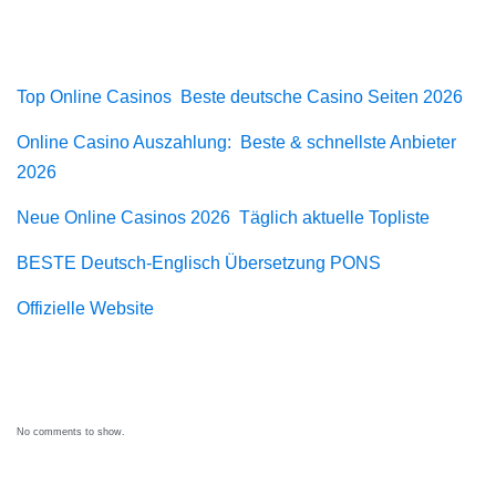
Recent Posts
Top Online Casinos ️ Beste deutsche Casino Seiten 2026
Online Casino Auszahlung: ️ Beste & schnellste Anbieter
2026
Neue Online Casinos 2026 ️ Täglich aktuelle Topliste
BESTE Deutsch-Englisch Übersetzung PONS
Offizielle Website
Recent Comments
No comments to show.
Archives