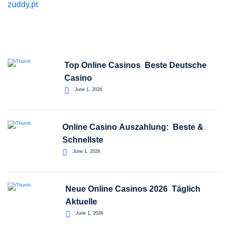
zuddy.pt
Recent Posts
Top Online Casinos ️ Beste Deutsche
Casino
June 1, 2026
Online Casino Auszahlung: ️ Beste &
Schnellste
June 1, 2026
Neue Online Casinos 2026 ️ Täglich
Aktuelle
June 1, 2026