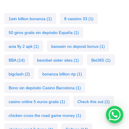
1win billion bonanza
(1)
8 cassino 33
(1)
50 giros gratis sin depósito España
(1)
avia fly 2 apk
(1)
basswin no deposit bonus
(1)
BBA
(14)
beonbet sister sites
(1)
Bet365
(1)
bigclash
(2)
bonanza billion rtp
(1)
Bono sin depósito Casino Barcelona
(1)
casino online 5 euros gratis
(1)
Check this out
(1)
chicken cross the road game money
(1)