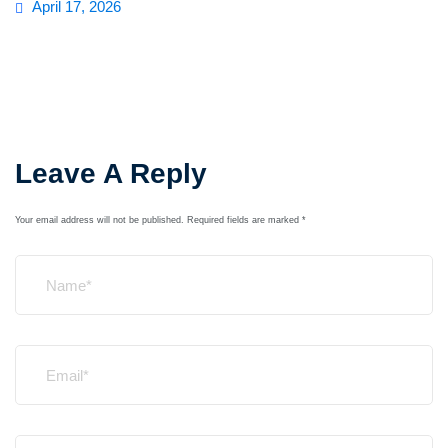
April 17, 2026
Leave A Reply
Your email address will not be published.
Required fields are marked
*