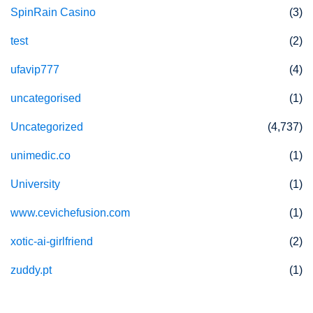
SpinRain Casino
(3)
test
(2)
ufavip777
(4)
uncategorised
(1)
Uncategorized
(4,737)
unimedic.co
(1)
University
(1)
www.cevichefusion.com
(1)
xotic-ai-girlfriend
(2)
zuddy.pt
(1)
Tags