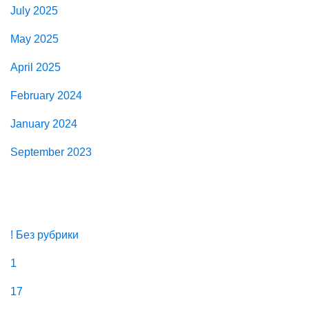
July 2025
May 2025
April 2025
February 2024
January 2024
September 2023
Categories
! Без рубрики
1
17