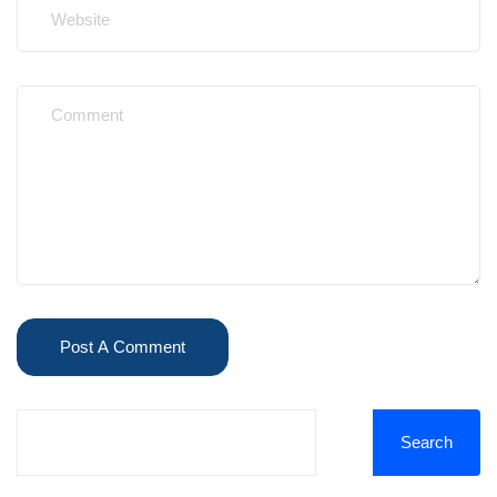
Search