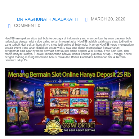
Essential
Certificate
Airway
ficate
in
MARCH 20, 2026
DR RAGHUNATH ALADAKATTI
management
Essential
COMMENT 0
nced
Cardiac
Certificate
ing
Critical
in
Hao788 merupakan situs judi bola terpercaya di indonesia yang memberikan layanan pasaran bola
terlengkap dengan nilai value paling terjamin resmi asia. Hao788 adalah salah satu situs judi online
al
Care
Advanced
yang terbaik dari sekian banyaknya situs judi online di Indonesia. Namun Hao788 terus mengupdate
segala event yang akan diadakan setiap waktu nya agar dapat memastikan kenyamanan
penggemar bola agar nyaman bermain semua judi online seperti Win Streak, Free Spin Slot, dan
Airway
masih banyak lainnya. Hao788 memberikan banyak bonus khusus judi bola setiap 1 minggu sekali
Certificate
dengan masing-masing ketentuan bonus mulai dari Bonus Cashback Kekalahan 5% & Referral
r
management
Seumur Hidup 1%.
in
Advanced
Certificate
Cardiac
in
Critical
Essential
Care
Mechanical
Ventilation
Certificate
in
Certificate
al
Infectious
in
Diseases
Advanced
h
for
Mechanical
se
Critical
Ventilation