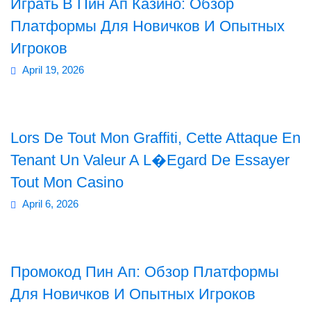
Играть В Пин Ап Казино: Обзор
Платформы Для Новичков И Опытных
Игроков
April 19, 2026
Lors De Tout Mon Graffiti, Cette Attaque En
Tenant Un Valeur A L�egard De Essayer
Tout Mon Casino
April 6, 2026
Промокод Пин Ап: Обзор Платформы
Для Новичков И Опытных Игроков