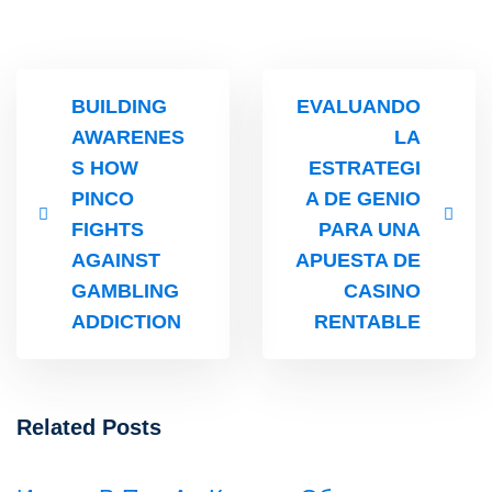
BUILDING
EVALUANDO
AWARENES
LA
S HOW
ESTRATEGI
PINCO
A DE GENIO
FIGHTS
PARA UNA
AGAINST
APUESTA DE
GAMBLING
CASINO
ADDICTION
RENTABLE
Related Posts