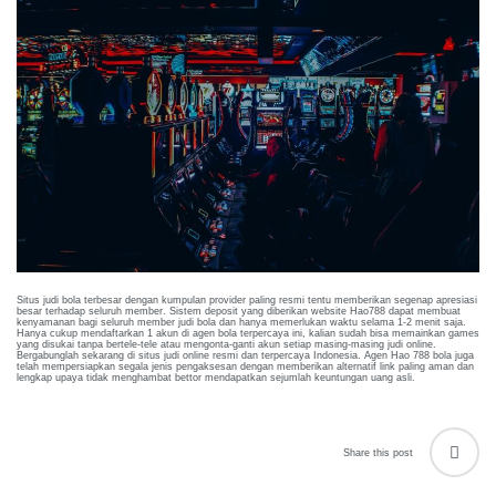
Situs judi bola terbesar dengan kumpulan provider paling resmi tentu memberikan segenap apresiasi
besar terhadap seluruh member. Sistem deposit yang diberikan website Hao788 dapat membuat
kenyamanan bagi seluruh member judi bola dan hanya memerlukan waktu selama 1-2 menit saja.
Hanya cukup mendaftarkan 1 akun di agen bola terpercaya ini, kalian sudah bisa memainkan games
yang disukai tanpa bertele-tele atau mengonta-ganti akun setiap masing-masing judi online.
Bergabunglah sekarang di situs judi online resmi dan terpercaya Indonesia. Agen Hao 788 bola juga
telah mempersiapkan segala jenis pengaksesan dengan memberikan alternatif link paling aman dan
lengkap upaya tidak menghambat bettor mendapatkan sejumlah keuntungan uang asli.
Share this post