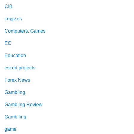
CIB
cmgv.es
Computers, Games
EC
Education
escort projects
Forex News
Gambling
Gambling Review
Gamblling
game