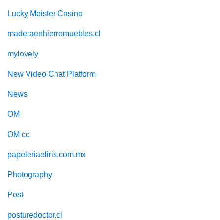
Lucky Meister Casino
maderaenhierromuebles.cl
mylovely
New Video Chat Platform
News
OM
OM cc
papeleriaeliris.com.mx
Photography
Post
posturedoctor.cl