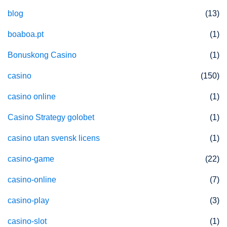
blog
(13)
boaboa.pt
(1)
Bonuskong Casino
(1)
casino
(150)
casino online
(1)
Casino Strategy golobet
(1)
casino utan svensk licens
(1)
casino-game
(22)
casino-online
(7)
casino-play
(3)
casino-slot
(1)