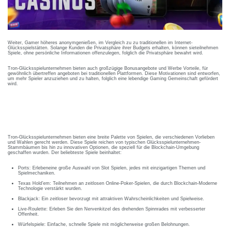
Analysis
emodynamic
(ABG)
onitoring
Central
xtracorporeal
Weiter, Gamer höheres anonymgenießen, im Vergleich zu zu traditionellen im Internet-
line
embrane
Glücksspielstätten. Solange Kunden die Privatsphäre ihrer Budgets erhalten, können sieteilnehmen
Spiele, ohne persönliche Informationen offenzulegen, folglich die Privatsphäre bewahrt wird.
insertion
xygenation
Tron-Glücksspielunternehmen bieten auch großzügige Bonusangebote und Werbe Vorteile, für
Training
ECMO)
gewöhnlich übertreffen angeboten bei traditionellen Plattformen. Diese Motivationen sind entworfen,
um mehr Spieler anzuziehen und zu halten, folglich eine lebendige Gaming Gemeinschaft gefördert
wird.
Häufige Spiele Und Funktionen In
Semin
Webin
Tron-Kasinos
o
Ars &
Ars
Confe
Tron-Glücksspielunternehmen bieten eine breite Palette von Spielen, die verschiedenen Vorlieben
Click
und Wahlen gerecht werden. Diese Spiele reichen von typischen Glücksspielunternehmen-
here to
Stammbäumen bis hin zu innovativen Optionen, die speziell für die Blockchain-Umgebung
Rence
view
geschaffen wurden. Der beliebteste Spiele beinhaltet:
Webinar
ute
S
Videos.
Ports: Erlebeneine große Auswahl von Slot Spielen, jedes mit einzigartigen Themen und
ditation
Spielmechaniken.
Resou
Texas Hold’em: Teilnehmen an zeitlosen Online-Poker-Spielen, die durch Blockchain-Moderne
Cardiac
Technologie verstärkt wurden.
her
Rces
Critical
Blackjack: Ein zeitloser bevorzugt mit attraktiven Wahrscheinlichkeiten und Spielweise.
ditation
care
Live-Roulette: Erleben Sie den Nervenkitzel des drehenden Spinnrades mit verbesserter
View
Offenheit.
Pdfs.
Conference
Würfelspiele: Einfache, schnelle Spiele mit möglicherweise großen Belohnungen.