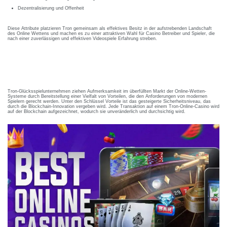
vance
Other
Dezentralisierung und Offenheit
Courses
urses
Diese Attribute platzieren Tron gemeinsam als effektives Besitz in der aufstrebenden Landschaft
des Online Wettens und machen es zu einer attraktiven Wahl für Casino Betreiber und Spieler, die
nach einer zuverlässigen und effektiven Videospiele Erfahrung streben.
Basic
Life
dvanced
Die Vorteile Von Tron Casino-
Support
ourse
Websites
n Critical
Advanced
are
Tron-Glücksspielunternehmen ziehen Aufmerksamkeit im überfüllten Markt der Online-Wetten-
Cardiac
Systeme durch Bereitstellung einer Vielfalt von Vorteilen, die den Anforderungen von modernen
ACIC)
Spielern gerecht werden. Unter den Schlüssel Vorteile ist das gesteigerte Sicherheitsniveau, das
Life
durch die Blockchain-Innovation vergeben wird. Jede Transaktion auf einem Tron-Online-Casino wird
auf der Blockchain aufgezeichnet, wodurch sie unveränderlich und durchsichtig wird.
Support
irway
anagement
Fibreoptic
Bronchoscopy
echanical
entilation
Practical
electrociography
ltrasound
ritical
Arterial
are
Blood
ourse
gas