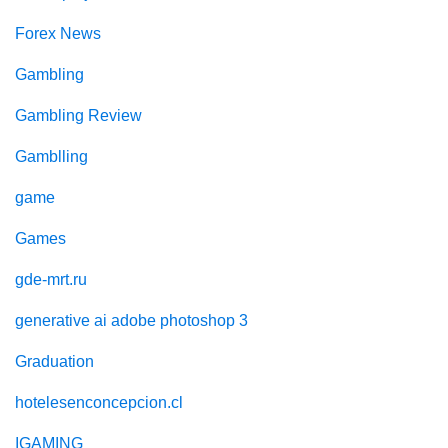
Forex News
Gambling
Gambling Review
Gamblling
game
Games
gde-mrt.ru
generative ai adobe photoshop 3
Graduation
hotelesenconcepcion.cl
IGAMING