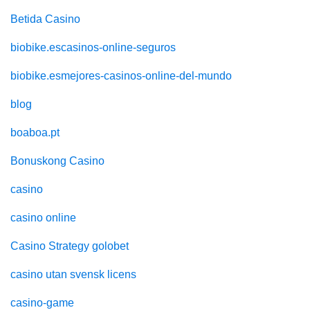
Betida Casino
biobike.escasinos-online-seguros
biobike.esmejores-casinos-online-del-mundo
blog
boaboa.pt
Bonuskong Casino
casino
casino online
Casino Strategy golobet
casino utan svensk licens
casino-game