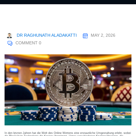
Critical
Certificate
al
Care
in
Essential
Certificate
Airway
ficate
in
management
Essential
DR RAGHUNATH ALADAKATTI
MAY 2, 2026
nced
Cardiac
Certificate
COMMENT 0
ing
Critical
in
al
Care
Advanced
Airway
Certificate
r
management
in
Advanced
Certificate
Cardiac
in
Critical
Essential
Care
Mechanical
Ventilation
Certificate
in
Certificate
al
Infectious
in
Diseases
Advanced
h
In den letzten Jahren hat die Welt des Online Wettens eine erstaunliche Umgestaltung erlebt, wobei
for