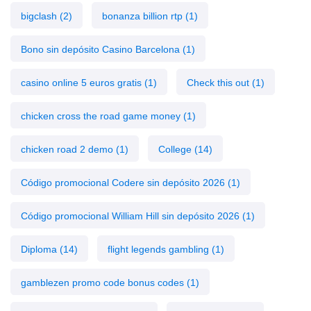
bigclash
(2)
bonanza billion rtp
(1)
Bono sin depósito Casino Barcelona
(1)
casino online 5 euros gratis
(1)
Check this out
(1)
chicken cross the road game money
(1)
chicken road 2 demo
(1)
College
(14)
Código promocional Codere sin depósito 2026
(1)
Código promocional William Hill sin depósito 2026
(1)
Diploma
(14)
flight legends gambling
(1)
gamblezen promo code bonus codes
(1)