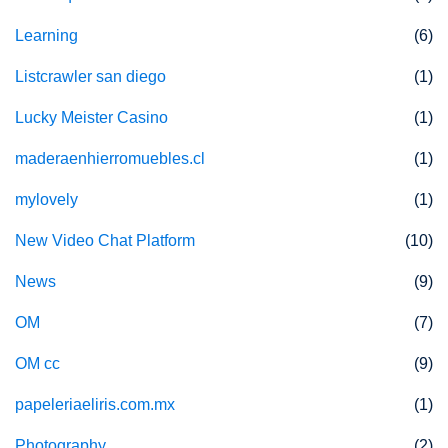
Learning
(6)
Listcrawler san diego
(1)
Lucky Meister Casino
(1)
maderaenhierromuebles.cl
(1)
mylovely
(1)
New Video Chat Platform
(10)
News
(9)
OM
(7)
OM cc
(9)
papeleriaeliris.com.mx
(1)
Photography
(2)