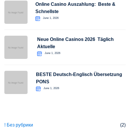
Online Casino Auszahlung: ️ Beste &
Schnellste
June 1, 2026
Neue Online Casinos 2026 ️ Täglich
Aktuelle
June 1, 2026
BESTE Deutsch-Englisch Übersetzung
PONS
June 1, 2026
Categories
! Без рубрики
(2)