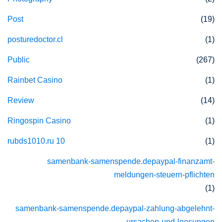
Post
(19)
posturedoctor.cl
(1)
Public
(267)
Rainbet Casino
(1)
Review
(14)
Ringospin Casino
(1)
rubds1010.ru 10
(1)
samenbank-samenspende.depaypal-finanzamt-
meldungen-steuern-pflichten
(1)
samenbank-samenspende.depaypal-zahlung-abgelehnt-
ursachen-und-loesungen