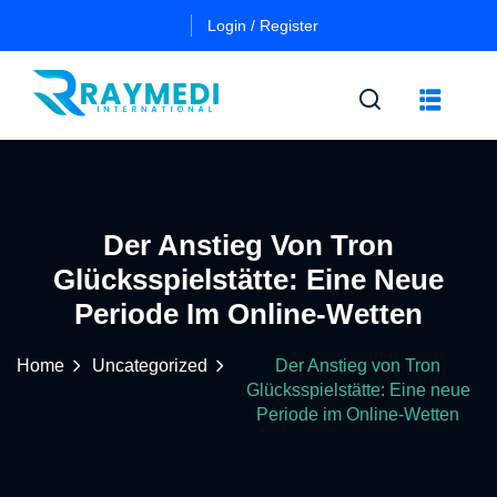
Login / Register
n
Other
Certificate
Der Anstieg Von Tron
Cours
in
Glücksspielstätte: Eine Neue
a
Es
Essential
Periode Im Online-Wetten
Pulmo
Critical
Certificate
Care
in
Home
Uncategorized
Der Anstieg von Tron
Essential
Glücksspielstätte: Eine neue
Certificate
Neuro
Periode im Online-Wetten
ficate
in
Critical
Advanced
Care
tial
Pulmo
ing