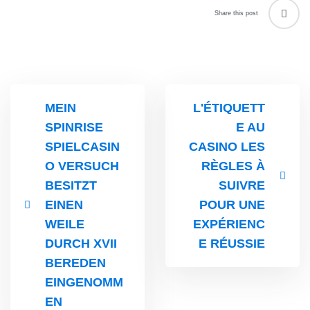
(ABG)
onitoring
Share this post
Central
xtracorporeal
line
embrane
insertion
xygenation
Training
ECMO)
MEIN
L'ÉTIQUETT
SPINRISE
E AU
Semin
Webin
SPIELCASIN
CASINO LES
o
Ars &
Ars
Confe
O VERSUCH
RÈGLES À
Click
here to
Rence
BESITZT
SUIVRE
view
Webinar
ute
S
Videos.
EINEN
POUR UNE
ditation
WEILE
EXPÉRIENC
Resou
Cardiac
her
Rces
DURCH XVII
E RÉUSSIE
Critical
ditation
BEREDEN
care
View
Pdfs.
Conference
EINGENOMM
l
2025
EN