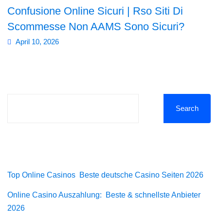
Confusione Online Sicuri | Rso Siti Di
Scommesse Non AAMS Sono Sicuri?
April 10, 2026
Search
Recent Posts
Top Online Casinos ️ Beste deutsche Casino Seiten 2026
Online Casino Auszahlung: ️ Beste & schnellste Anbieter
2026