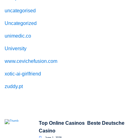
uncategorised
Uncategorized
unimedic.co
University
www.cevichefusion.com
xotic-ai-girlfriend
zuddy.pt
Recent Posts
Top Online Casinos ️ Beste Deutsche
Casino
June 1, 2026