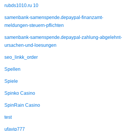
rubds1010.ru 10
samenbank-samenspende.depaypal-finanzamt-
meldungen-steuern-pflichten
samenbank-samenspende.depaypal-zahlung-abgelehnt-
ursachen-und-loesungen
seo_linkk_order
Spellen
Spiele
Spinko Casino
SpinRain Casino
test
ufavip777