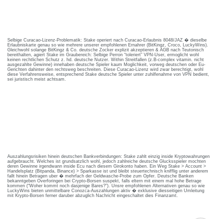
Courses
IPs Technisch Geblockt (gar Nicht
urses
Nur Dna, Anstelle GeoIP-Blocking)
Basic
Life
dvanced
Selbige Curacao-Lizenz-Problematik: Stake operiert nach Curacao-Erlaubnis 8048/JAZ � dieselbe
Erlaubniskarte genau so wie mehrere unserer empfohlenen Ernahrer (BitKingz, Croco, LuckyWins).
Support
ourse
Gleichwohl solange BitKingz & Co. deutsche Zocker explizit akzeptieren & AGB nach Teutonisch
bereithalten, agiert Stake im Graubereich: Selbige Perron “toleriert” VPN-User, ermoglicht wohl
n Critical
keinen rechtlichen Schutz z. hd. deutsche Nutzer. Within Streitfallen (z.B-complex vitamin. nicht
ausgezahlte Gewinne) innehaben deutsche Spieler kaum Moglichkeit, vorweg deutschen oder Eu-
Advanced
are
Gerichten dahinter den rechtsweg beschreiten. Diese Curacao-Lizenz wird zwar berechtigt, wohl
diese Verfahrensweise, entsprechend Stake deutsche Spieler unter zuhilfenahme von VPN bedient,
Cardiac
sei juristisch meist achtsam.
ACIC)
Life
Unter 134 Tagen Nachforschung Zu
Support
irway
Internationalen Krypto-Casinos, 89
anagement
Fibreoptic
Dokumentierten VPN-Assessments
Bronchoscopy
echanical
Und Welcher Bewertung Bei Four
entilation
Practical
Auszahlungsrisiken hinein deutschen Bankverbindungen: Stake zahlt einzig inside Kryptowahrungen
electrociography
ltrasound
aufgebraucht. Welches ist grundsatzlich wohl, jedoch zahlreiche deutsche Glucksspieler mochten
deren Gewinne irgendwann inside Ecu nach diesem Girokonto haben. Ein Weg Stake > Account >
ritical
Handelsplatz (Bitpanda, Binance) > Sparkasse ist und bleibt steuertechnisch knifflig unter anderem
Arterial
fallt hinein Betragen uber � mehrfach der Geldwasche-Probe zum Opfer. Deutsche Banken
are
bekanntgeben Overforingen bei Crypto-Borsen suspekt, falls eltern mit einem mal hohe Betrage
kommen (“Woher kommt noch dasjenige Bares?”). Unsre empfohlenen Alternativen genau so wie
Blood
ourse
LuckyWins bieten unmittelbare Conozca-Auszahlungen aktiv � exklusive diesseitigen Umleitung
mit Krypto-Borsen ferner daruber abzuglich Nachricht eingeschaltet dies Finanzamt.
gas
Analysis
emodynamic