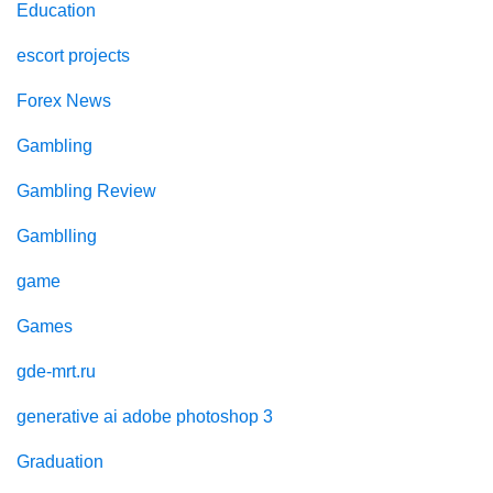
Education
escort projects
Forex News
Gambling
Gambling Review
Gamblling
game
Games
gde-mrt.ru
generative ai adobe photoshop 3
Graduation