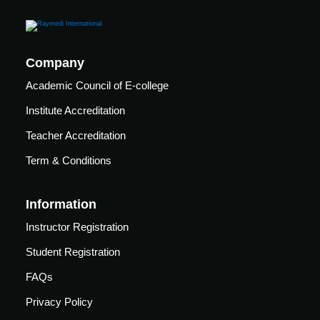
Company
Academic Council of E-college
Institute Accreditation
Teacher Accreditation
Term & Conditions
Information
Instructor Registration
Student Registration
FAQs
Privacy Policy