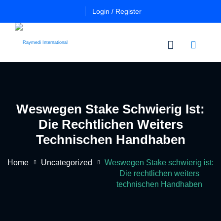
Login / Register
n
Other
Certificate
Cours
in
Weswegen Stake Schwierig Ist:
a
Es
Essential
Die Rechtlichen Weiters
Pulmo
Critical
Certificate
Technischen Handhaben
Care
in
Essential
Home
Uncategorized
Weswegen Stake schwierig ist:
Certificate
Neuro
ficate
Die rechtlichen weiters
in
Critical
technischen Handhaben
Advanced
Care
tial
Pulmo
ing
Critical
Certificate
al
Care
in