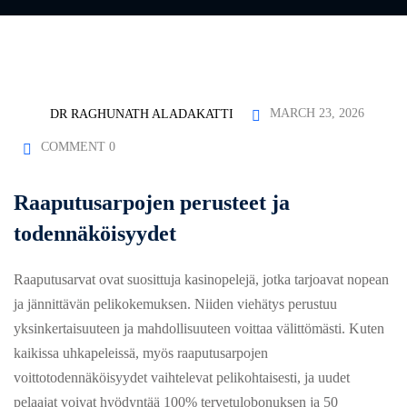
Essential
Certificate
Airway
ficate
in
management
Essential
nced
Cardiac
Certificate
ing
Critical
in
MARCH 23, 2026
DR RAGHUNATH ALADAKATTI
al
Care
Advanced
COMMENT 0
Airway
Certificate
r
management
in
Raaputusarpojen perusteet ja
Advanced
Certificate
Cardiac
in
todennäköisyydet
Critical
Essential
Care
Mechanical
Raaputusarvat ovat suosittuja kasinopelejä, jotka tarjoavat nopean
Ventilation
Certificate
ja jännittävän pelikokemuksen. Niiden viehätys perustuu
in
Certificate
yksinkertaisuuteen ja mahdollisuuteen voittaa välittömästi. Kuten
al
Infectious
in
kaikissa uhkapeleissä, myös raaputusarpojen
Diseases
Advanced
h
voittotodennäköisyydet vaihtelevat pelikohtaisesti, ja uudet
for
Mechanical
se
Critical
pelaajat voivat hyödyntää 100% tervetulobonuksen ja 50
Ventilation