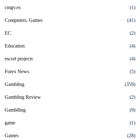
cmgv.es
(1)
Computers, Games
(41)
EC
(2)
Education
(4)
escort projects
(4)
Forex News
(5)
Gambling
(359)
Gambling Review
(2)
Gamblling
(9)
game
(1)
Games
(28)