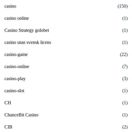
casino
(150)
casino online
(1)
Casino Strategy golobet
(1)
casino utan svensk licens
(1)
casino-game
(22)
casino-online
(7)
casino-play
(3)
casino-slot
(1)
CH
(1)
ChanceBit Casino
(1)
CIB
(2)