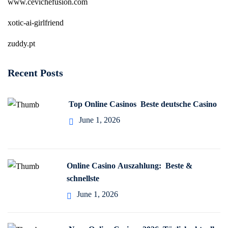
www.cevichefusion.com
xotic-ai-girlfriend
zuddy.pt
Recent Posts
Top Online Casinos ️ Beste deutsche Casino
June 1, 2026
Online Casino Auszahlung: ️ Beste &
schnellste
June 1, 2026