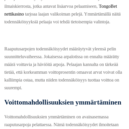
care
ilmaiskierrosta, jotka antavat lisäarvoa pelaamiseen,
TongoBet
ratory
pists
nettikasino
tarjoaa laajan valikoiman pelejä. Ymmärtämällä näitä
todennäköisyyksiä pelaaja voi tehdä tietoisempia valintoja.
Raaputusarpojen todennäköisyydet määräytyvät yleensä pelin
suunnitteluvaiheessa. Jokaisessa arpalotissa on ennalta määrätty
määrä voittavia ja häviöitä arpoja. Pelaajan kannalta on tärkeää
tietää, että korkeamman voittoprosentin omaavat arvat voivat olla
kalliimpia ostaa, mutta niiden todennäköisyys tuottaa voittoa on
suurempi.
Voittomahdollisuuksien ymmärtäminen
Voittomahdollisuuksien ymmärtäminen on avainasemassa
vance
Other
raaputusarpoja pelattaessa. Nämä todennäköisyydet ilmoitetaan