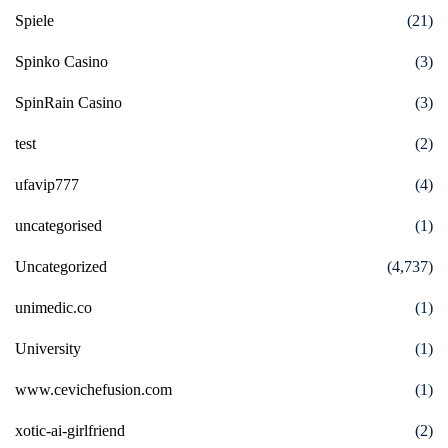
Spiele
(21)
Spinko Casino
(3)
SpinRain Casino
(3)
test
(2)
ufavip777
(4)
uncategorised
(1)
Uncategorized
(4,737)
unimedic.co
(1)
University
(1)
www.cevichefusion.com
(1)
xotic-ai-girlfriend
(2)