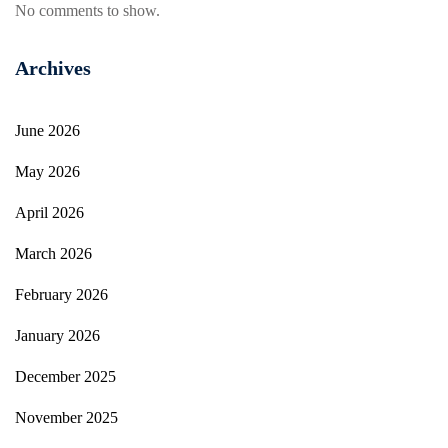
No comments to show.
Archives
June 2026
May 2026
April 2026
March 2026
February 2026
January 2026
December 2025
November 2025