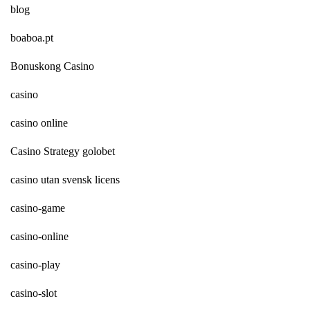
blog
boaboa.pt
Bonuskong Casino
casino
casino online
Casino Strategy golobet
casino utan svensk licens
casino-game
casino-online
casino-play
casino-slot