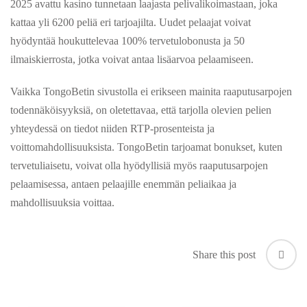
2025 avattu kasino tunnetaan laajasta pelivalikoimastaan, joka
kattaa yli 6200 peliä eri tarjoajilta. Uudet pelaajat voivat
hyödyntää houkuttelevaa 100% tervetulobonusta ja 50
ilmaiskierrosta, jotka voivat antaa lisäarvoa pelaamiseen.
Vaikka TongoBetin sivustolla ei erikseen mainita raaputusarpojen
todennäköisyyksiä, on oletettavaa, että tarjolla olevien pelien
yhteydessä on tiedot niiden RTP-prosenteista ja
voittomahdollisuuksista. TongoBetin tarjoamat bonukset, kuten
tervetuliaisetu, voivat olla hyödyllisiä myös raaputusarpojen
pelaamisessa, antaen pelaajille enemmän peliaikaa ja
mahdollisuuksia voittaa.
Share this post