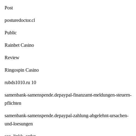
Post
posturedoctor.cl
Public
Rainbet Casino
Review
Ringospin Casino
rubds1010.ru 10
samenbank-samenspende.depaypal-finanzamt-meldungen-steuern-
pflichten
samenbank-samenspende.depaypal-zahlung-abgelehnt-ursachen-
und-loesungen