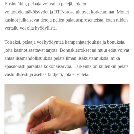
Ensinnäkin, pelaaja voi valita pelejä, joiden
FCIC
View
Workshop
voittotodennäköisyydet ja RTP-prosentit ovat korkeammat. Monet
Pdfs.
ent
kasinot julkaisevat tietoja pelien palautusprosenteista, joten niiden
elines
Fungal
vertailu voi olla hyödyllistä.
Infections
iners
Study
elines
Toiseksi, pelaaja voi hyödyntää kampanjatarjouksia ja bonuksia,
Forum
(FISF)
joita kasinot saattavat tarjota. Bonuskierrokset tai muut edut voivat
Workshop
antaa lisämahdollisuuksia pelata ilman lisäkustannuksia, mikä
epäsuorasti parantaa kokonaisarvoa. Tärkeintä on kuitenkin pelata
ENCC
workshop
vastuullisesti ja asettaa budjetti, jota ei ylitetä.
Mechanical
Ventilation
Workshop