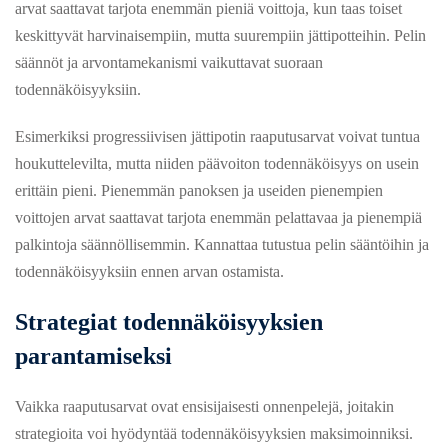
(ABG)
onitoring
arvat saattavat tarjota enemmän pieniä voittoja, kun taas toiset
keskittyvät harvinaisempiin, mutta suurempiin jättipotteihin. Pelin
Central
xtracorporeal
säännöt ja arvontamekanismi vaikuttavat suoraan
line
embrane
insertion
xygenation
todennäköisyyksiin.
Training
ECMO)
Esimerkiksi progressiivisen jättipotin raaputusarvat voivat tuntua
houkuttelevilta, mutta niiden päävoiton todennäköisyys on usein
Semin
Webin
erittäin pieni. Pienemmän panoksen ja useiden pienempien
o
ars &
ars
voittojen arvat saattavat tarjota enemmän pelattavaa ja pienempiä
Confe
palkintoja säännöllisemmin. Kannattaa tutustua pelin sääntöihin ja
Click
rence
todennäköisyyksiin ennen arvan ostamista.
here to
ute
s
view
ditation
Strategiat todennäköisyyksien
Webinar
Cardiac
her
parantamiseksi
Videos.
Critical
ditation
care
Resou
Conference
Vaikka raaputusarvat ovat ensisijaisesti onnenpelejä, joitakin
rces
l
2025
strategioita voi hyödyntää todennäköisyyksien maksimoinniksi.