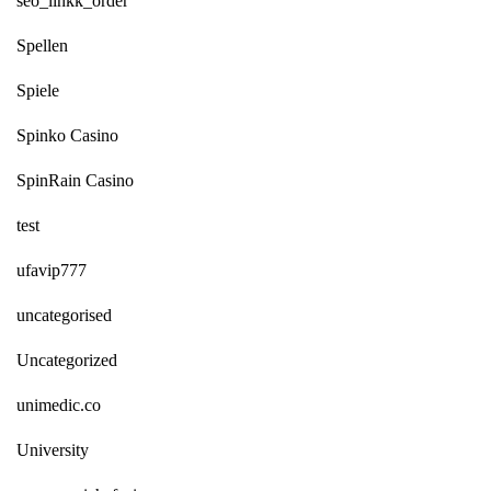
seo_linkk_order
Spellen
Spiele
Spinko Casino
SpinRain Casino
test
ufavip777
uncategorised
Uncategorized
unimedic.co
University