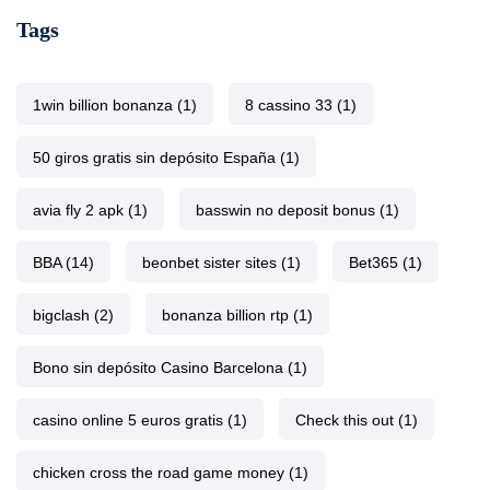
Tags
1win billion bonanza
(1)
8 cassino 33
(1)
50 giros gratis sin depósito España
(1)
avia fly 2 apk
(1)
basswin no deposit bonus
(1)
BBA
(14)
beonbet sister sites
(1)
Bet365
(1)
bigclash
(2)
bonanza billion rtp
(1)
Bono sin depósito Casino Barcelona
(1)
casino online 5 euros gratis
(1)
Check this out
(1)
chicken cross the road game money
(1)