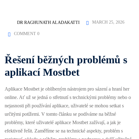
Essential
Certificate
Airway
ficate
in
management
MARCH 25, 2026
DR RAGHUNATH ALADAKATTI
Essential
nced
Cardiac
Certificate
COMMENT 0
ing
Critical
in
al
Care
Advanced
Airway
Certificate
Řešení běžných problémů s
r
management
in
aplikací Mostbet
Advanced
Certificate
Cardiac
in
Critical
Essential
Aplikace Mostbet je oblíbeným nástrojem pro sázení a hraní her
Care
Mechanical
online. Ať už se jedná o střetnutí s technickými problémy nebo o
Ventilation
Certificate
nejasnosti při používání aplikace, uživatelé se mohou setkat s
in
Certificate
al
určitými potížemi. V tomto článku se podíváme na běžné
Infectious
in
problémy, které uživatelé aplikace Mostbet zažívají, a jak je
Diseases
Advanced
h
for
efektivně řešit. Zaměříme se na technické aspekty, problém s
Mechanical
se
Critical
Ventilation