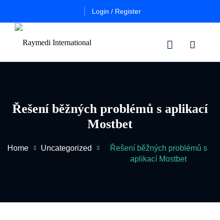
Login / Register
n
Other
Certificate
Cours
in
Řešení běžných problémů s aplikací
a
es
Essential
Mostbet
Pulmo
Critical
Certificate
Care
in
Home
Uncategorized
Řešení běžných problémů s
Essential
aplikací Mostbet
Certificate
Neuro
ficate
in
Critical
Advanced
Care
tial
Pulmo
ing
Critical
Certificate
al
Care
in