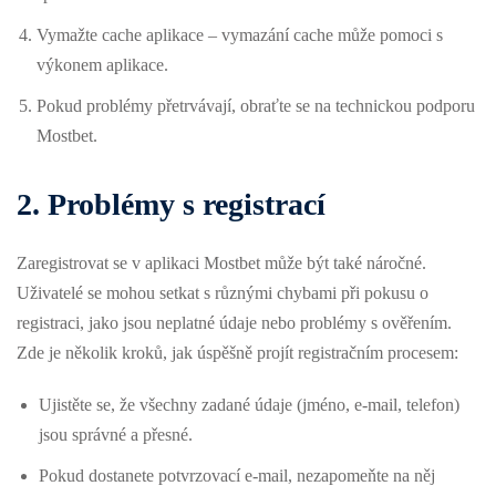
Courses
urses
Vymažte cache aplikace – vymazání cache může pomoci s
Basic
výkonem aplikace.
Life
dvanced
Pokud problémy přetrvávají, obraťte se na technickou podporu
Support
ourse
n Critical
Mostbet.
Advanced
are
Cardiac
ACIC)
2. Problémy s registrací
Life
Support
irway
anagement
Zaregistrovat se v aplikaci Mostbet může být také náročné.
Fibreoptic
Bronchoscopy
Uživatelé se mohou setkat s různými chybami při pokusu o
echanical
entilation
registraci, jako jsou neplatné údaje nebo problémy s ověřením.
Practical
Zde je několik kroků, jak úspěšně projít registračním procesem:
electrociography
ltrasound
ritical
Arterial
Ujistěte se, že všechny zadané údaje (jméno, e-mail, telefon)
are
Blood
ourse
jsou správné a přesné.
gas
Analysis
Pokud dostanete potvrzovací e-mail, nezapomeňte na něj
emodynamic