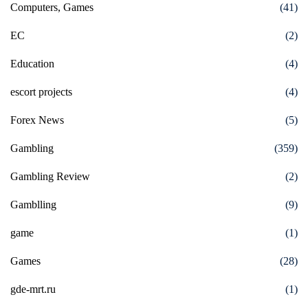
Computers, Games
(41)
EC
(2)
Education
(4)
escort projects
(4)
Forex News
(5)
Gambling
(359)
Gambling Review
(2)
Gamblling
(9)
game
(1)
Games
(28)
gde-mrt.ru
(1)