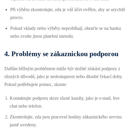
ion
Při výběru zkontrolujte, zda je váš účet ověřen, aby se urychlil
tation
proces.
tation
Pokud vklady nebo výběry neprobíhají, obraťte se na banku
elines
nebo zvolte jinou platební metodu.
nes
4. Problémy se zákaznickou podporou
elines
Dalším běžným problémem může být složité získání podpory z
& Conferences
různých důvodů, jako je nedostupnost nebo dlouhé čekací doby.
l care Conference 2025
Pokud potřebujete pomoc, zkuste:
Kontaktujte podporu skrze různé kanály, jako je e-mail, live
ns Study Forum (FISF)
chat nebo telefon.
Zkontrolujte, zda jsou pracovní hodiny zákaznického servisu
p
jasně uvedeny.