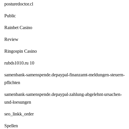
posturedoctor.cl
Public
Rainbet Casino
Review
Ringospin Casino
rubds1010.ru 10
samenbank-samenspende.depaypal-finanzamt-meldungen-steuern-
pflichten
samenbank-samenspende.depaypal-zahlung-abgelehnt-ursachen-
und-loesungen
seo_linkk_order
Spellen