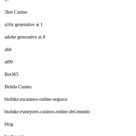
5bet Casino
a16z generative ai 1
adobe generative ai 8
ahh
at99
Bet365
Betida Casino
biobike.escasinos-online-seguros
biobike.esmejores-casinos-online-del-mundo
blog