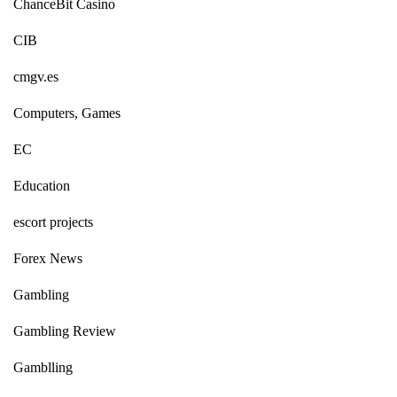
ChanceBit Casino
CIB
cmgv.es
Computers, Games
EC
Education
escort projects
Forex News
Gambling
Gambling Review
Gamblling