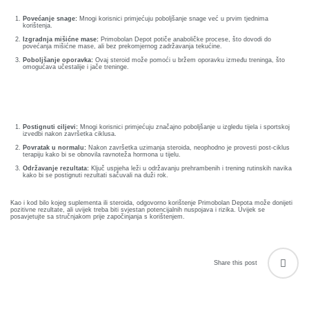
care
ratory
Povećanje snage:
Mnogi korisnici primjećuju poboljšanje snage već u prvim tjednima
korištenja.
pists
Izgradnja mišićne mase:
Primobolan Depot potiče anaboličke procese, što dovodi do
povećanja mišićne mase, ali bez prekomjernog zadržavanja tekućine.
Poboljšanje oporavka:
Ovaj steroid može pomoći u bržem oporavku između treninga, što
omogućava učestalije i jače treninge.
Rezultati Nakon Ciklusa
Postignuti ciljevi:
Mnogi korisnici primjećuju značajno poboljšanje u izgledu tijela i sportskoj
izvedbi nakon završetka ciklusa.
Povratak u normalu:
Nakon završetka uzimanja steroida, neophodno je provesti post-ciklus
terapiju kako bi se obnovila ravnoteža hormona u tijelu.
Održavanje rezultata:
Ključ uspjeha leži u održavanju prehrambenih i trening rutinskih navika
kako bi se postignuti rezultati sačuvali na duži rok.
Kao i kod bilo kojeg suplementa ili steroida, odgovorno korištenje Primobolan Depota može donijeti
pozitivne rezultate, ali uvijek treba biti svjestan potencijalnih nuspojava i rizika. Uvijek se
posavjetujte sa stručnjakom prije započinjanja s korištenjem.
Share this post
vance
Other