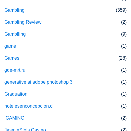
Gambling
(359)
Gambling Review
(2)
Gamblling
(9)
game
(1)
Games
(28)
gde-mrt.ru
(1)
generative ai adobe photoshop 3
(1)
Graduation
(1)
hotelesenconcepcion.cl
(1)
IGAMING
(2)
JasminSlots Casino
(2)