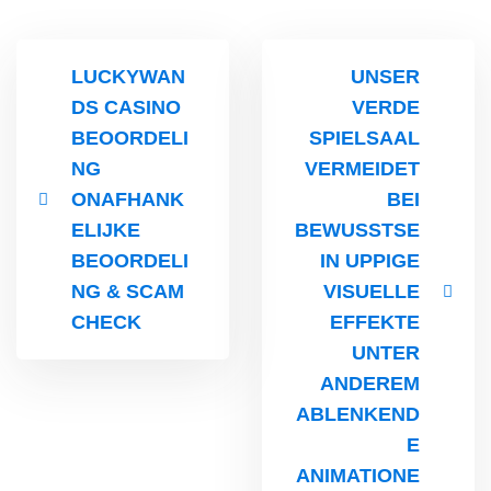
Courses
urses
Basic
LUCKYWAN
UNSER
Life
dvanced
DS CASINO
VERDE
Support
ourse
n Critical
BEOORDELI
SPIELSAAL
Advanced
are
NG
VERMEIDET
Cardiac
ACIC)
Life
ONAFHANK
BEI
Support
irway
ELIJKE
BEWUSSTSE
anagement
BEOORDELI
IN UPPIGE
Fibreoptic
Bronchoscopy
NG & SCAM
VISUELLE
echanical
entilation
CHECK
EFFEKTE
Practical
UNTER
electrociography
ltrasound
ANDEREM
ritical
Arterial
are
ABLENKEND
Blood
ourse
E
gas
Analysis
emodynamic
ANIMATIONE