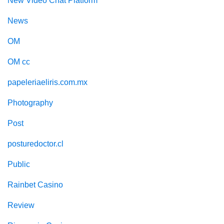
New Video Chat Platform
News
OM
OM cc
papeleriaeliris.com.mx
Photography
Post
posturedoctor.cl
Public
Rainbet Casino
Review