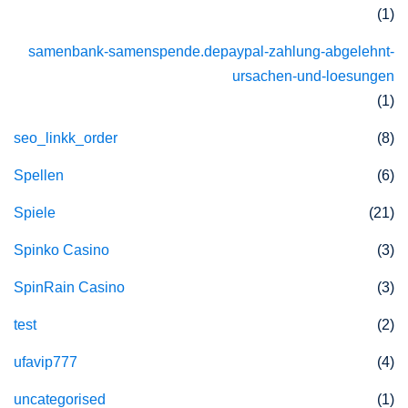
(1)
samenbank-samenspende.depaypal-zahlung-abgelehnt-
ursachen-und-loesungen
(1)
seo_linkk_order
(8)
Spellen
(6)
Spiele
(21)
Spinko Casino
(3)
SpinRain Casino
(3)
test
(2)
ufavip777
(4)
uncategorised
(1)