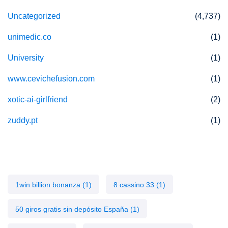
Uncategorized
(4,737)
unimedic.co
(1)
University
(1)
www.cevichefusion.com
(1)
xotic-ai-girlfriend
(2)
zuddy.pt
(1)
Tags
1win billion bonanza
(1)
8 cassino 33
(1)
50 giros gratis sin depósito España
(1)