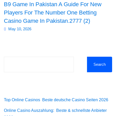
B9 Game In Pakistan A Guide For New
FCIC
Workshop
Players For The Number One Betting
ent
elines
Casino Game In Pakistan.2777 (2)
Fungal
Infections
May 10, 2026
iners
Study
elines
Forum
(FISF)
Workshop
ENCC
workshop
Search
Mechanical
Ventilation
Recent Posts
Workshop
Top Online Casinos ️ Beste deutsche Casino Seiten 2026
Online Casino Auszahlung: ️ Beste & schnellste Anbieter