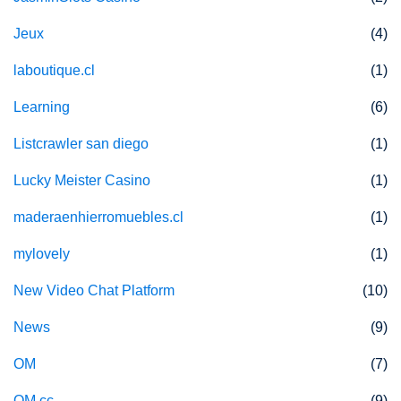
Jeux
(4)
laboutique.cl
(1)
Learning
(6)
Listcrawler san diego
(1)
Lucky Meister Casino
(1)
maderaenhierromuebles.cl
(1)
mylovely
(1)
New Video Chat Platform
(10)
News
(9)
OM
(7)
OM cc
(9)