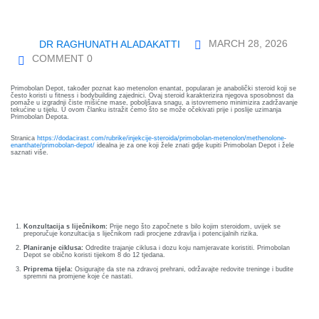
Essential
Certificate
Airway
ficate
in
MARCH 28, 2026
DR RAGHUNATH ALADAKATTI
management
Essential
COMMENT 0
nced
Cardiac
Certificate
ing
Critical
in
Primobolan Depot, također poznat kao metenolon enantat, popularan je anabolički steroid koji se
često koristi u fitness i bodybuilding zajednici. Ovaj steroid karakterizira njegova sposobnost da
al
Care
Advanced
pomaže u izgradnji čiste mišićne mase, poboljšava snagu, a istovremeno minimizira zadržavanje
tekućine u tijelu. U ovom članku istražit ćemo što se može očekivati prije i poslije uzimanja
Primobolan Depota.
Airway
Certificate
r
management
Stranica
https://dodacirast.com/rubrike/injekcije-steroida/primobolan-metenolon/methenolone-
in
enanthate/primobolan-depot/
idealna je za one koji žele znati gdje kupiti Primobolan Depot i žele
saznati više.
Advanced
Certificate
Cardiac
Priprema Za Uzimanje Primobolan
in
Critical
Essential
Depota
Care
Mechanical
Ventilation
Konzultacija s liječnikom:
Prije nego što započnete s bilo kojim steroidom, uvijek se
Certificate
preporučuje konzultacija s liječnikom radi procjene zdravlja i potencijalnih rizika.
Planiranje ciklusa:
Odredite trajanje ciklusa i dozu koju namjeravate koristiti. Primobolan
in
Certificate
Depot se obično koristi tijekom 8 do 12 tjedana.
al
Infectious
in
Priprema tijela:
Osigurajte da ste na zdravoj prehrani, održavajte redovite treninge i budite
spremni na promjene koje će nastati.
Diseases
Advanced
h
for
Mechanical
se
Očekivanja Tijekom Ciklusa
Critical
Ventilation