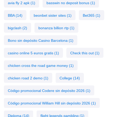
avia fly 2 apk
(1)
basswin no deposit bonus
(1)
BBA
(14)
beonbet sister sites
(1)
Bet365
(1)
bigclash
(2)
bonanza billion rtp
(1)
Bono sin depósito Casino Barcelona
(1)
casino online 5 euros gratis
(1)
Check this out
(1)
chicken cross the road game money
(1)
chicken road 2 demo
(1)
College
(14)
Código promocional Codere sin depósito 2026
(1)
Código promocional William Hill sin depósito 2026
(1)
Diploma
(14)
flight legends gambling
(1)