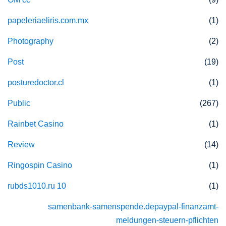
papeleriaeliris.com.mx
(1)
Photography
(2)
Post
(19)
posturedoctor.cl
(1)
Public
(267)
Rainbet Casino
(1)
Review
(14)
Ringospin Casino
(1)
rubds1010.ru 10
(1)
samenbank-samenspende.depaypal-finanzamt-
meldungen-steuern-pflichten