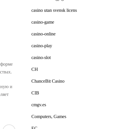
casino utan svensk licens
casino-game
casino-online
и
casino-play
casino-slot
тформе
CH
ствах.
ChanceBit Casino
пную и
CIB
ляет
cmgv.es
Computers, Games
EC