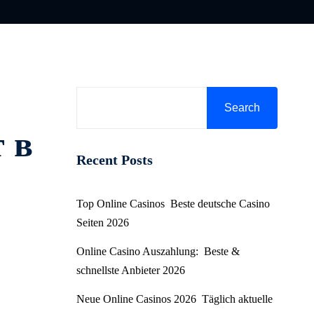
Search
 в
Recent Posts
Top Online Casinos ️ Beste deutsche Casino
Seiten 2026
Online Casino Auszahlung: ️ Beste &
schnellste Anbieter 2026
Neue Online Casinos 2026 ️ Täglich aktuelle