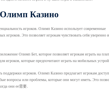
 Олимп Казино
енциальность игроков. Олимп Казино использует современные
ых игроков. Это позволяет игрокам чувствовать себя уверенно 
риложение Олимп Бет, которое позволяет игрокам играть на пла
 для игроков, которые предпочитают играть на мобильных устрой
ть поддержки игроков. Олимп Казино предлагает игрокам досту
ые вопросы или проблемы, которые они могут иметь. Это позво
 когда они ее需要.