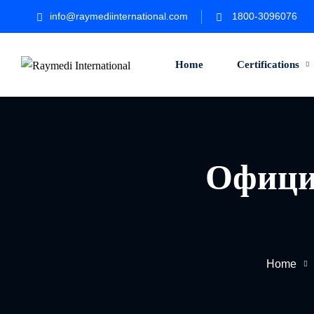
Skip
info@raymediinternational.com
1800-3096076
to
content
Home
Certifications
Офици
Home