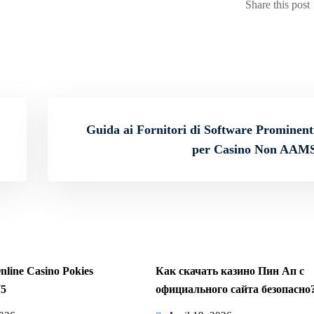
Share this post
Guida ai Fornitori di Software Prominent
per Casino Non AAM
nline Casino Pokies
Как скачать казино Пин Ап с
75
официального сайта безопасно
Posted