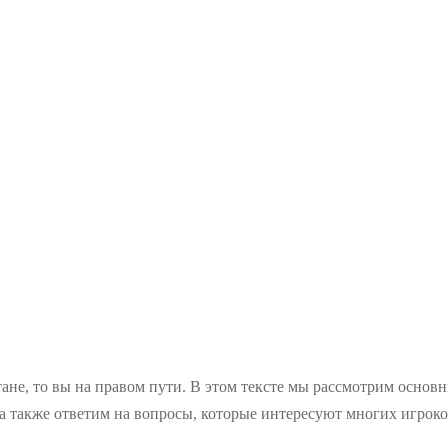
ане, то вы на правом пути. В этом тексте мы рассмотрим основ
 а также ответим на вопросы, которые интересуют многих игроко