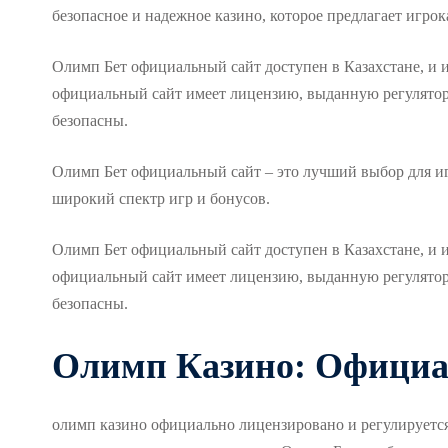
безопасное и надежное казино, которое предлагает игро
Олимп Бет официальный сайт доступен в Казахстане, и и
официальный сайт имеет лицензию, выданную регуляторо
безопасны.
Олимп Бет официальный сайт – это лучший выбор для игр
широкий спектр игр и бонусов.
Олимп Бет официальный сайт доступен в Казахстане, и и
официальный сайт имеет лицензию, выданную регуляторо
безопасны.
Олимп Казино: Официал
олимп казино официально лицензировано и регулируется 