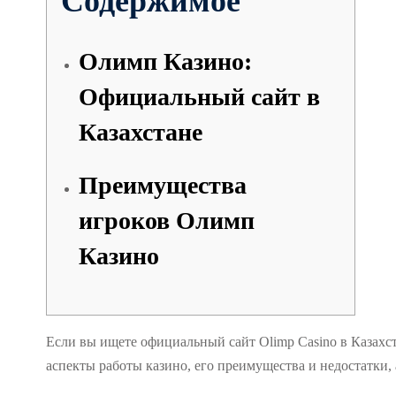
Содержимое
Олимп Казино:
Официальный сайт в
Казахстане
Преимущества
игроков Олимп
Казино
Если вы ищете официальный сайт Olimp Casino в Казахст
аспекты работы казино, его преимущества и недостатки,