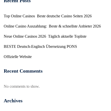
Recent Posts
Top Online Casinos ️ Beste deutsche Casino Seiten 2026
Online Casino Auszahlung: ️ Beste & schnellste Anbieter 2026
Neue Online Casinos 2026 ️ Täglich aktuelle Topliste
BESTE Deutsch-Englisch Übersetzung PONS
Offizielle Website
Recent Comments
No comments to show.
Archives