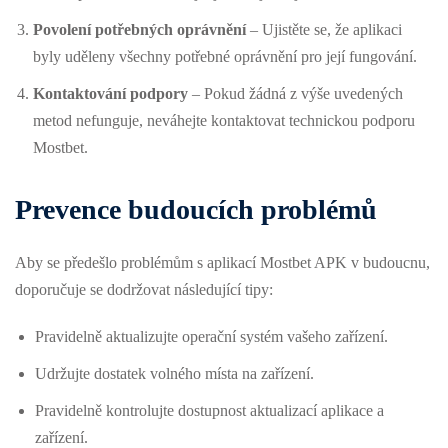
(ABG)
onitoring
Povolení potřebných oprávnění
– Ujistěte se, že aplikaci
Central
xtracorporeal
byly uděleny všechny potřebné oprávnění pro její fungování.
line
embrane
insertion
xygenation
Kontaktování podpory
– Pokud žádná z výše uvedených
Training
ECMO)
metod nefunguje, neváhejte kontaktovat technickou podporu
Mostbet.
Semin
Webin
Prevence budoucích problémů
o
ars &
ars
Confe
Click
rence
Aby se předešlo problémům s aplikací Mostbet APK v budoucnu,
here to
ute
s
doporučuje se dodržovat následující tipy:
view
ditation
Webinar
Pravidelně aktualizujte operační systém vašeho zařízení.
Cardiac
her
Videos.
Critical
ditation
Udržujte dostatek volného místa na zařízení.
care
Resou
Conference
Pravidelně kontrolujte dostupnost aktualizací aplikace a
rces
l
2025
zařízení.