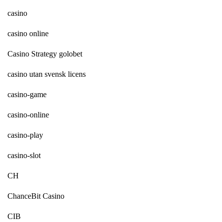
casino
casino online
Casino Strategy golobet
casino utan svensk licens
casino-game
casino-online
casino-play
casino-slot
CH
ChanceBit Casino
CIB