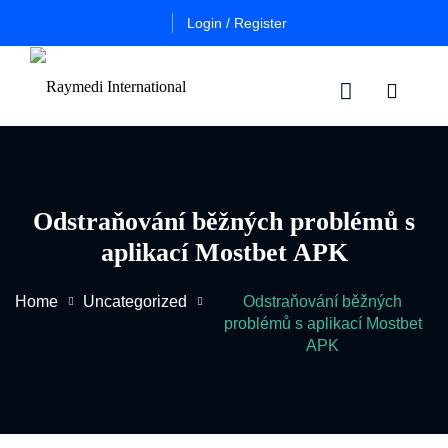
Login / Register
n
Other
Certificate
Cours
in
Odstraňování běžných problémů s
a
es
Essential
aplikací Mostbet APK
Pulmo
Critical
Certificate
Care
in
Home
Uncategorized
Odstraňování běžných
Essential
problémů s aplikací Mostbet
Certificate
Neuro
APK
ficate
in
Critical
Advanced
Care
tial
Pulmo
ing
Critical
Certificate
al
Care
in