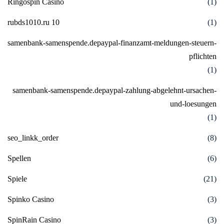
Ringospin Casino
(1)
rubds1010.ru 10
(1)
samenbank-samenspende.depaypal-finanzamt-meldungen-steuern-
pflichten
(1)
samenbank-samenspende.depaypal-zahlung-abgelehnt-ursachen-
und-loesungen
(1)
seo_linkk_order
(8)
Spellen
(6)
Spiele
(21)
Spinko Casino
(3)
SpinRain Casino
(3)