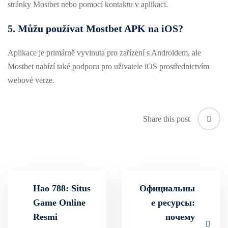
stránky Mostbet nebo pomocí kontaktu v aplikaci.
5. Můžu používat Mostbet APK na iOS?
Aplikace je primárně vyvinuta pro zařízení s Androidem, ale
Mostbet nabízí také podporu pro uživatele iOS prostřednictvím
webové verze.
Share this post
Hao 788: Situs
Официальны
Game Online
е ресурсы:
Resmi
почему