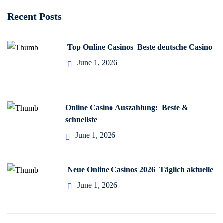
Recent Posts
Top Online Casinos ️ Beste deutsche Casino
June 1, 2026
Online Casino Auszahlung: ️ Beste &
schnellste
June 1, 2026
Neue Online Casinos 2026 ️ Täglich aktuelle
June 1, 2026