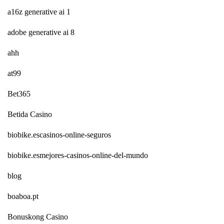
a16z generative ai 1
adobe generative ai 8
ahh
at99
Bet365
Betida Casino
biobike.escasinos-online-seguros
biobike.esmejores-casinos-online-del-mundo
blog
boaboa.pt
Bonuskong Casino