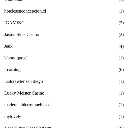
hotelesenconcepcion.cl
(1)
IGAMING
(2)
JasminSlots Casino
(2)
Jeux
(4)
laboutique.cl
(1)
Learning
(6)
Listcrawler san diego
(1)
Lucky Meister Casino
(1)
maderaenhierromuebles.cl
(1)
mylovely
(1)