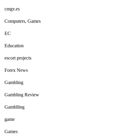
cmgv.es
Computers, Games
EC
Education
escort projects
Forex News
Gambling
Gambling Review
Gamblling
game
Games