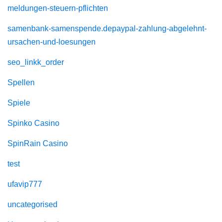
meldungen-steuern-pflichten
samenbank-samenspende.depaypal-zahlung-abgelehnt-
ursachen-und-loesungen
seo_linkk_order
Spellen
Spiele
Spinko Casino
SpinRain Casino
test
ufavip777
uncategorised