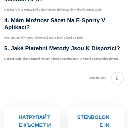
FCIC
Mostbet APK je kompatibilní s různými operačními systémy včetně Android a iOS.
Workshop
ent
4. Mám Možnost Sázet Na E-Sporty V
elines
Fungal
Aplikaci?
Infections
iners
Study
elines
Ano, Mostbet APK nabízí široké možnosti sázení včetně e-sportů.
Forum
(FISF)
5. Jaké Platební Metody Jsou K Dispozici?
Workshop
Mostbet nabízí různé platební metody, včetně kreditních karet, e-walletů a bankovních převodů.
ENCC
workshop
Share this post
Mechanical
Ventilation
Workshop
НАТРУПАЙТ
STENBOLON
Е КЪСМЕТ И
E IN