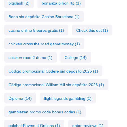
bigclash
(2)
bonanza billion rtp
(1)
Bono sin depósito Casino Barcelona
(1)
casino online 5 euros gratis
(1)
Check this out
(1)
chicken cross the road game money
(1)
chicken road 2 demo
(1)
College
(14)
Código promocional Codere sin depósito 2026
(1)
Código promocional William Hill sin depósito 2026
(1)
Diploma
(14)
flight legends gambling
(1)
gamblezen promo code bonus codes
(1)
golobet Payment Options
(1)
gqbet reviews
(1)