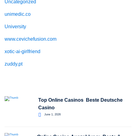
Uncategorized
unimedic.co
University
www.cevichefusion.com
xotic-ai-girlfriend
zuddy.pt
Recent Posts
Top Online Casinos ️ Beste Deutsche
Casino
June 1, 2026