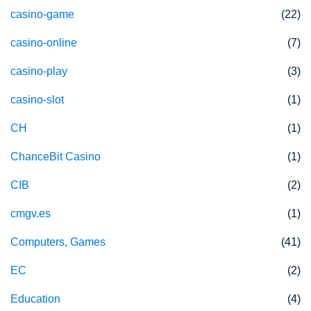
casino-game
(22)
casino-online
(7)
casino-play
(3)
casino-slot
(1)
CH
(1)
ChanceBit Casino
(1)
CIB
(2)
cmgv.es
(1)
Computers, Games
(41)
EC
(2)
Education
(4)