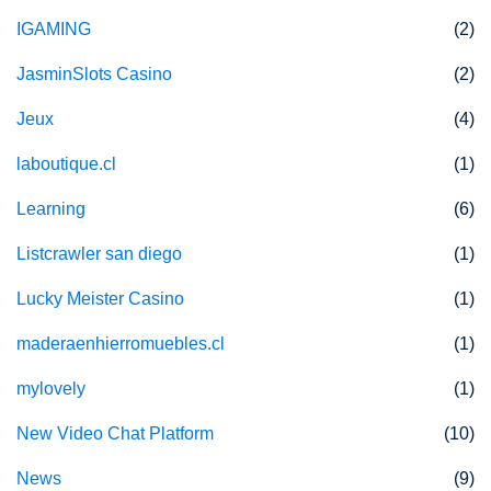
IGAMING
(2)
JasminSlots Casino
(2)
Jeux
(4)
laboutique.cl
(1)
Learning
(6)
Listcrawler san diego
(1)
Lucky Meister Casino
(1)
maderaenhierromuebles.cl
(1)
mylovely
(1)
New Video Chat Platform
(10)
News
(9)