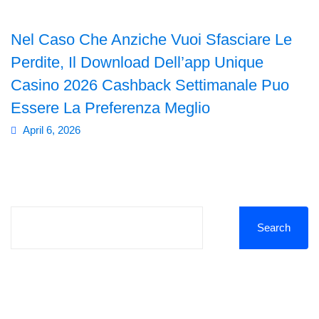
Nel Caso Che Anziche Vuoi Sfasciare Le
Perdite, Il Download Dell’app Unique
Casino 2026 Cashback Settimanale Puo
Essere La Preferenza Meglio
April 6, 2026
Search
Recent Posts