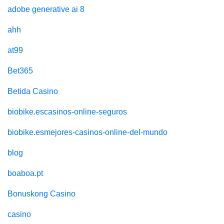
adobe generative ai 8
ahh
at99
Bet365
Betida Casino
biobike.escasinos-online-seguros
biobike.esmejores-casinos-online-del-mundo
blog
boaboa.pt
Bonuskong Casino
casino