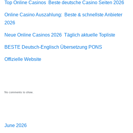
Top Online Casinos ️ Beste deutsche Casino Seiten 2026
Online Casino Auszahlung: ️ Beste & schnellste Anbieter
2026
Neue Online Casinos 2026 ️ Täglich aktuelle Topliste
BESTE Deutsch-Englisch Übersetzung PONS
Offizielle Website
Recent Comments
No comments to show.
Archives
June 2026