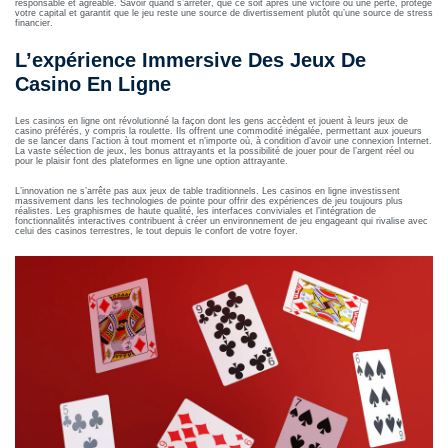
Courses
responsable et agréable. Savoir quand s’arrêter, que ce soit après une victoire ou une perte, protège
votre capital et garantit que le jeu reste une source de divertissement plutôt qu’une source de stress
financier.
urses
Basic
L’expérience Immersive Des Jeux De
Life
dvanced
Casino En Ligne
Support
ourse
n Critical
Les casinos en ligne ont révolutionné la façon dont les gens accèdent et jouent à leurs jeux de
casino préférés, y compris la roulette. Ils offrent une commodité inégalée, permettant aux joueurs
Advanced
are
de se lancer dans l’action à tout moment et n’importe où, à condition d’avoir une connexion Internet.
La vaste sélection de jeux, les bonus attrayants et la possibilité de jouer pour de l’argent réel ou
Cardiac
pour le plaisir font des plateformes en ligne une option attrayante.
ACIC)
Life
L’innovation ne s’arrête pas aux jeux de table traditionnels. Les casinos en ligne investissent
Support
massivement dans les technologies de pointe pour offrir des expériences de jeu toujours plus
irway
réalistes. Les graphismes de haute qualité, les interfaces conviviales et l’intégration de
fonctionnalités interactives contribuent à créer un environnement de jeu engageant qui rivalise avec
anagement
celui des casinos terrestres, le tout depuis le confort de votre foyer.
Fibreoptic
Bronchoscopy
echanical
entilation
Practical
electrociography
ltrasound
ritical
Arterial
are
Blood
ourse
gas
Analysis
emodynamic