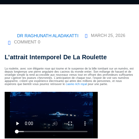
Essential
Certificate
Airway
ficate
in
management
Essential
nced
Cardiac
Certificate
MARCH 25, 2026
DR RAGHUNATH ALADAKATTI
ing
Critical
in
COMMENT 0
al
Care
Advanced
Airway
Certificate
L’attrait Intemporel De La Roulette
r
management
in
La roulette, avec son élégante roue qui tourne et le suspense de la bille tombant sur un numéro, est
Advanced
Certificate
depuis longtemps une pierre angulaire des casinos du monde entier. Son mélange de hasard et de
stratégie simple la rend accessible aux nouveaux venus tout en offrant des profondeurs suffisantes
Cardiac
in
pour captiver les joueurs chevronnés. L’anticipation de chaque tour, l’espoir de voir ses numéros
apparaître, créent une expérience électrisante qui attire des millions de personnes, et nous
Critical
Essential
espérons que bientôt vous pourrez retrouver le
casino rich royal
pour une partie.
Care
Mechanical
Ventilation
Certificate
in
Certificate
al
Infectious
in
Diseases
Advanced
h
for
Mechanical
se
Critical
Ventilation