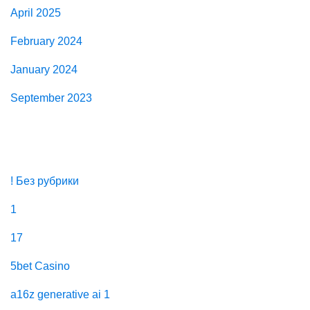
April 2025
February 2024
January 2024
September 2023
Categories
! Без рубрики
1
17
5bet Casino
a16z generative ai 1