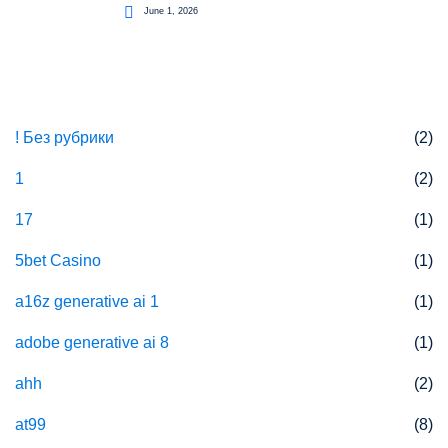
June 1, 2026
Categories
! Без рубрики
(2)
1
(2)
17
(1)
5bet Casino
(1)
a16z generative ai 1
(1)
adobe generative ai 8
(1)
ahh
(2)
at99
(8)