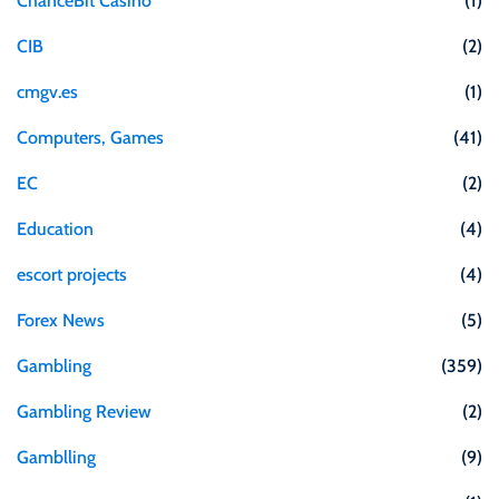
ChanceBit Casino
(1)
CIB
(2)
cmgv.es
(1)
Computers, Games
(41)
EC
(2)
Education
(4)
escort projects
(4)
Forex News
(5)
Gambling
(359)
Gambling Review
(2)
Gamblling
(9)