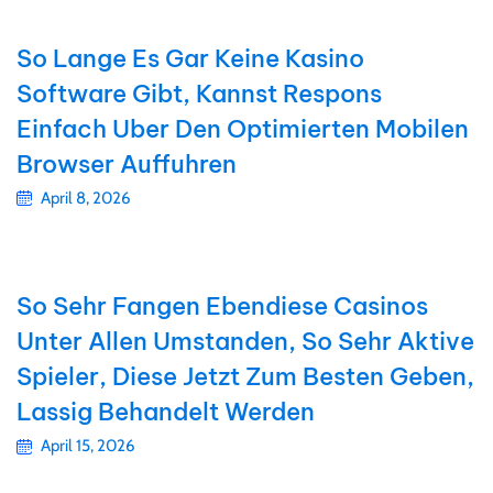
So Lange Es Gar Keine Kasino
Software Gibt, Kannst Respons
Einfach Uber Den Optimierten Mobilen
Browser Auffuhren
April 8, 2026
So Sehr Fangen Ebendiese Casinos
Unter Allen Umstanden, So Sehr Aktive
Spieler, Diese Jetzt Zum Besten Geben,
Lassig Behandelt Werden
April 15, 2026