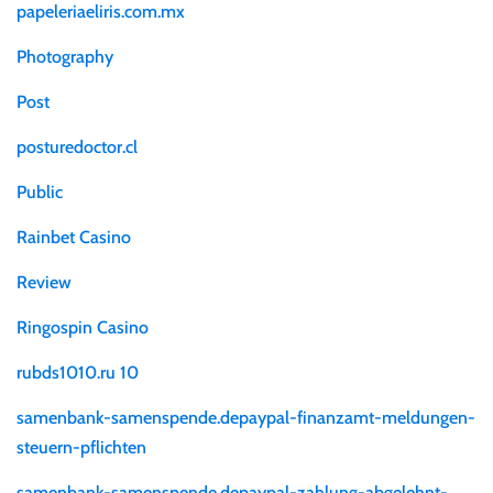
papeleriaeliris.com.mx
Photography
Post
posturedoctor.cl
Public
Rainbet Casino
Review
Ringospin Casino
rubds1010.ru 10
samenbank-samenspende.depaypal-finanzamt-meldungen-
steuern-pflichten
samenbank-samenspende.depaypal-zahlung-abgelehnt-