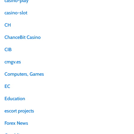
casino-play
casino-slot
CH
ChanceBit Casino
CIB
cmgv.es
Computers, Games
EC
Education
escort projects
Forex News