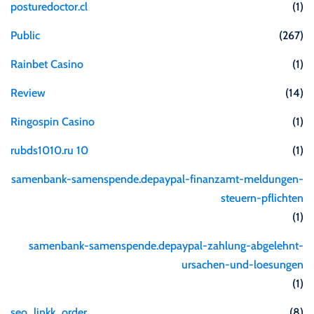
posturedoctor.cl
(1)
Public
(267)
Rainbet Casino
(1)
Review
(14)
Ringospin Casino
(1)
rubds1010.ru 10
(1)
samenbank-samenspende.depaypal-finanzamt-meldungen-
steuern-pflichten
(1)
samenbank-samenspende.depaypal-zahlung-abgelehnt-
ursachen-und-loesungen
(1)
seo_linkk_order
(8)