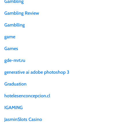
Gambling
Gambling Review
Gamblling
game
Games
gde-mrt.ru
generative ai adobe photoshop 3
Graduation
hotelesenconcepcion.cl
IGAMING
JasminSlots Casino