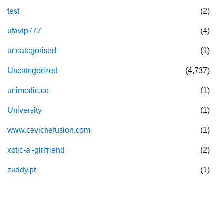
test
(2)
ufavip777
(4)
uncategorised
(1)
Uncategorized
(4,737)
unimedic.co
(1)
University
(1)
www.cevichefusion.com
(1)
xotic-ai-girlfriend
(2)
zuddy.pt
(1)
Tags