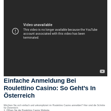
care
ratory
pists
Einfache Anmeldung Bei
Roulettino Casino: So Geht’s In
Österreich
vance
Other
Möchten Sie sich einfach und unkompliziert im Roulettino Casino anmelden? Hier sind die Schritte
für Österreich:
1. Öffnen Sie die Roulettino Casino Website.