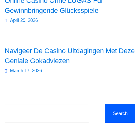
Online Casino Ohne LUGAS Für
Gewinnbringende Glücksspiele
April 29, 2026
Navigeer De Casino Uitdagingen Met Deze
Geniale Gokadviezen
March 17, 2026
Search
Recent Posts