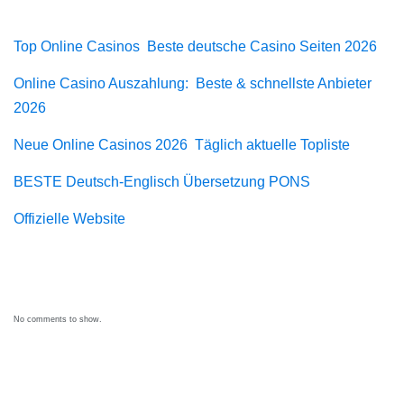
Top Online Casinos ️ Beste deutsche Casino Seiten 2026
Online Casino Auszahlung: ️ Beste & schnellste Anbieter
2026
Neue Online Casinos 2026 ️ Täglich aktuelle Topliste
BESTE Deutsch-Englisch Übersetzung PONS
Offizielle Website
Recent Comments
No comments to show.
Archives