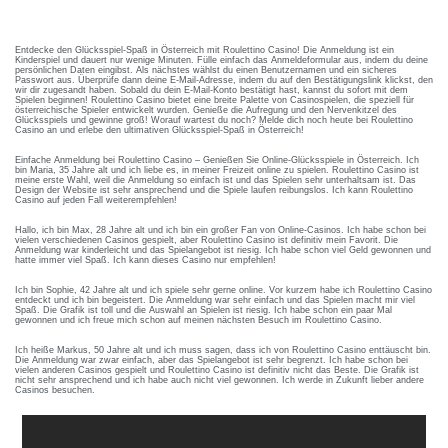
Casino
FCIC
Workshop
ent
Entdecke den Glücksspiel-Spaß in Österreich mit Roulettino Casino! Die Anmeldung ist ein
Kinderspiel und dauert nur wenige Minuten. Fülle einfach das Anmeldeformular aus, indem du deine
elines
persönlichen Daten eingibst. Als nächstes wählst du einen Benutzernamen und ein sicheres
Fungal
Passwort aus. Überprüfe dann deine E-Mail-Adresse, indem du auf den Bestätigungslink klickst, den
wir dir zugesandt haben. Sobald du dein E-Mail-Konto bestätigt hast, kannst du sofort mit dem
Infections
Spielen beginnen! Roulettino Casino bietet eine breite Palette von Casinospielen, die speziell für
iners
österreichische Spieler entwickelt wurden. Genieße die Aufregung und den Nervenkitzel des
Study
Glücksspiels und gewinne groß! Worauf wartest du noch? Melde dich noch heute bei Roulettino
Casino an und erlebe den ultimativen Glücksspiel-Spaß in Österreich!
elines
Forum
Einfache Anmeldung bei Roulettino Casino – Genießen Sie Online-Glücksspiele in Österreich. Ich
(FISF)
bin Maria, 35 Jahre alt und ich liebe es, in meiner Freizeit online zu spielen. Roulettino Casino ist
meine erste Wahl, weil die Anmeldung so einfach ist und das Spielen sehr unterhaltsam ist. Das
Workshop
Design der Website ist sehr ansprechend und die Spiele laufen reibungslos. Ich kann Roulettino
Casino auf jeden Fall weiterempfehlen!
ENCC
Hallo, ich bin Max, 28 Jahre alt und ich bin ein großer Fan von Online-Casinos. Ich habe schon bei
vielen verschiedenen Casinos gespielt, aber Roulettino Casino ist definitiv mein Favorit. Die
workshop
Anmeldung war kinderleicht und das Spielangebot ist riesig. Ich habe schon viel Geld gewonnen und
hatte immer viel Spaß. Ich kann dieses Casino nur empfehlen!
Mechanical
Ich bin Sophie, 42 Jahre alt und ich spiele sehr gerne online. Vor kurzem habe ich Roulettino Casino
entdeckt und ich bin begeistert. Die Anmeldung war sehr einfach und das Spielen macht mir viel
Ventilation
Spaß. Die Grafik ist toll und die Auswahl an Spielen ist riesig. Ich habe schon ein paar Mal
gewonnen und ich freue mich schon auf meinen nächsten Besuch im Roulettino Casino.
Workshop
Ich heiße Markus, 50 Jahre alt und ich muss sagen, dass ich von Roulettino Casino enttäuscht bin.
Die Anmeldung war zwar einfach, aber das Spielangebot ist sehr begrenzt. Ich habe schon bei
vielen anderen Casinos gespielt und Roulettino Casino ist definitiv nicht das Beste. Die Grafik ist
nicht sehr ansprechend und ich habe auch nicht viel gewonnen. Ich werde in Zukunft lieber andere
Casinos besuchen.