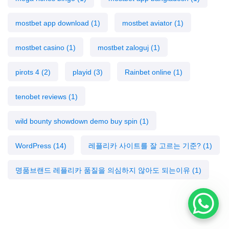
mostbet app download
(1)
mostbet aviator
(1)
mostbet casino
(1)
mostbet zaloguj
(1)
pirots 4
(2)
playid
(3)
Rainbet online
(1)
tenobet reviews
(1)
wild bounty showdown demo buy spin
(1)
WordPress
(14)
레플리카 사이트를 잘 고르는 기준?
(1)
명품브랜드 레플리카 품질을 의심하지 않아도 되는이유
(1)