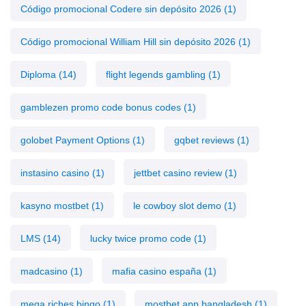
Código promocional Codere sin depósito 2026
(1)
Código promocional William Hill sin depósito 2026
(1)
Diploma
(14)
flight legends gambling
(1)
gamblezen promo code bonus codes
(1)
golobet Payment Options
(1)
gqbet reviews
(1)
instasino casino
(1)
jettbet casino review
(1)
kasyno mostbet
(1)
le cowboy slot demo
(1)
LMS
(14)
lucky twice promo code
(1)
madcasino
(1)
mafia casino españa
(1)
mega riches bingo
(1)
mostbet app bangladesh
(1)