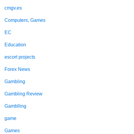
cmgv.es
Computers, Games
EC
Education
escort projects
Forex News
Gambling
Gambling Review
Gamblling
game
Games