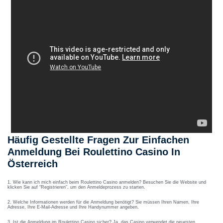
Häufig Gestellte Fragen Zur Einfachen
Anmeldung Bei Roulettino Casino In
Österreich
1. Wie kann ich mich einfach beim Roulettino Casino anmelden? Besuchen Sie die Website und
klicken Sie auf “Registrieren”, um den Anmeldeprozess zu starten.
2. Welche Informationen werden für die Anmeldung benötigt? Sie müssen Ihren Namen, Ihre
Adresse, Ihre E-Mail-Adresse und Ihre Handynummer angeben.
3. Ist die Anmeldung im Roulettino Casino sicher? Ja, das Casino verwendet die neuesten