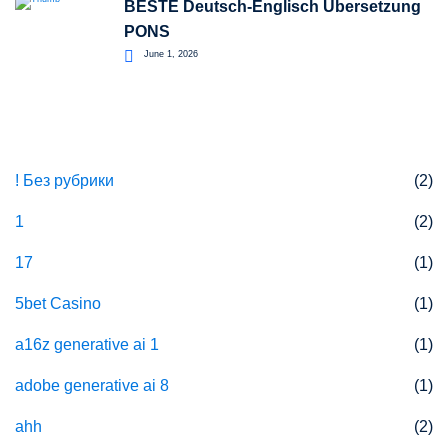
BESTE Deutsch-Englisch Übersetzung
PONS
June 1, 2026
Categories
! Без рубрики
(2)
1
(2)
17
(1)
5bet Casino
(1)
a16z generative ai 1
(1)
adobe generative ai 8
(1)
ahh
(2)