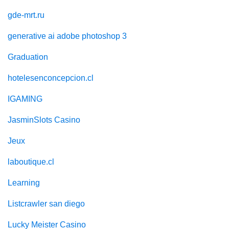
gde-mrt.ru
generative ai adobe photoshop 3
Graduation
hotelesenconcepcion.cl
IGAMING
JasminSlots Casino
Jeux
laboutique.cl
Learning
Listcrawler san diego
Lucky Meister Casino